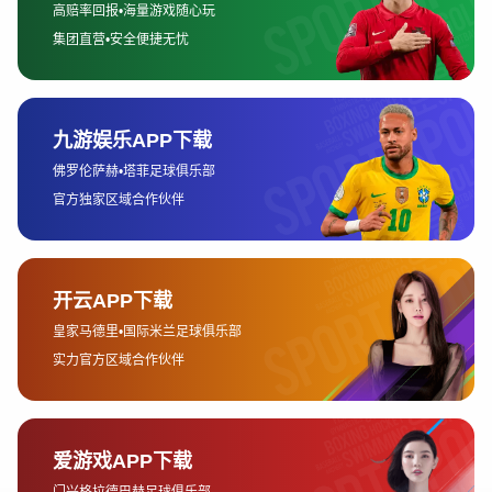
创新发展之路与数字化融合战略布局的实践路径与未来方向。
一、战略引领布局
在新时代体育产业升级的大潮中，好博体育紧扣全民健身国家
战略，将自身发展融入社会整体健康体系建设之中。企业以
“全民参与、科技驱动、服务升级”为核心战略方向，明确数字
化转型为长期发展主线，通过顶层设计推动资源整合与结构优
化，实现从传统体育服务向智慧体育平台的转型升级。
围绕战略布局，好博体育构建了系统化的发展蓝图。企业通过
分析行业趋势与用户需求变化，精准定位目标人群，形成涵盖
大众健身、竞技提升、青少年体育培训等多元板块的业务矩
阵。这种多层次、多维度的布局，使企业能够在不同细分市场
中形成协同效应，增强整体竞争优势。
在区域拓展方面，好博体育以数字平台为依托，打破地域限
制，实现线上资源与线下场馆的联动发展。通过统一的数据管