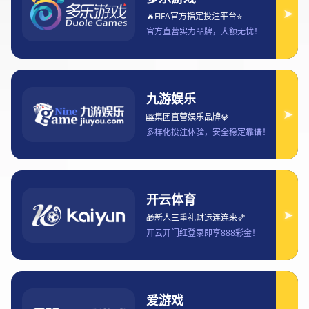
First name
E-mail
Message
Send message