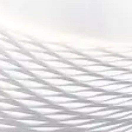
作为行业创新的引领者，好博体育始终坚持社会责任与企业发
展并重。企业积极参与公益体育活动与青少年体育推广项目，
推动健康理念深入社区与校园，提升全民健康意识。这种责任
导向的发展理念，为品牌赢得了广泛认可。
在生态建设方面，好博体育强调协同发展与共享价值。通过搭
建开放平台，企业吸引教练团队、赛事组织方与技术供应商共
同参与，形成多方互动的产业网络。各方在统一标准与数据体
系下协同运作，实现资源优化配置与价值共创。
此外，好博体育还关注绿色发展与可持续运营。通过优化场馆
能源管理与推广低碳运动方式，企业在推动全民健身的同时积
极履行环保责任。责任共建不仅提升企业形象，也为行业树立
了高质量发展的标杆。
总结：
总体来看，好博体育在全民健身新时代背景下，以清晰的战略
定位和前瞻性的数字化布局，构建了以科技驱动为核心的创新
发展体系。从战略引领到技术赋能，从模式创新到生态共建，
企业形成了系统化、平台化的发展格局，为体育产业转型升级