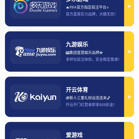
E-mail
Message
Send message