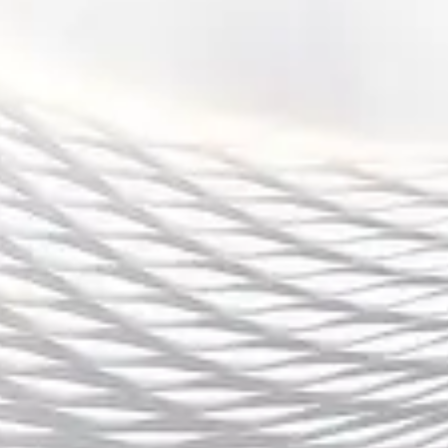
食的科学知识，让人们更好地理解如何通过合理的膳食搭配来
促进身体健康。这种健康饮食与运动的结合，使得人们不仅在
运动中获得身体的健康，也能通过科学的饮食提高整体健康水
平。
其次，龙珠体育注重心理健康的维护。体育运动被证明对心理
健康具有积极的影响，龙珠体育通过组织心理疏导课程和运动
心理学培训，帮助人们缓解生活中的压力，增强自信心，保持
积极的心态。运动不仅是对身体的锻炼，更是对心理的调节，
这对于现代人尤为重要。
此外，龙珠体育通过倡导团队体育和社交活动，促进了社会关
系的和谐。许多体育活动具有高度的社交性质，人们通过参与
这些活动，能够结识到志同道合的朋友，增强人与人之间的信
任与合作，促进了社会和谐。