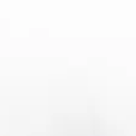
其次，龙珠体育推出了智能健身设备，帮助人们更加科学地进
行运动。通过与科技企业合作，龙珠体育研发了一系列智能健
身器材及应用，用户可以通过设备实时监控自己的运动数据，
得到个性化的训练建议。这些设备的推出，使得健身不再是单
纯的体力劳动，而是更加注重效果与科学性的活动。
此外，龙珠体育还积极开设线上健身课程，利用互联网技术让
更多的人能够便捷地参与到运动中。无论是在家里还是在工作
间隙，大家只需打开手机或电脑，便可以跟随专业教练进行线
上锻炼。这种创新的方式，不仅解决了时空限制的问题，也降
低了参与健身的门槛。
3、龙珠体育在健康生活中的作用
随着人们健康观念的不断深化，体育不仅仅是为了增强体质，
更是促进心理健康和社会交往的重要途径。龙珠体育在这方面
也做出了重要贡献，通过倡导全方位的健康生活方式，帮助人
们构建更健康的生活模式。
首先，龙珠体育倡导运动与健康饮食相结合的理念。通过举办
健康生活讲座、营养饮食推广活动等，龙珠体育普及了健康饮