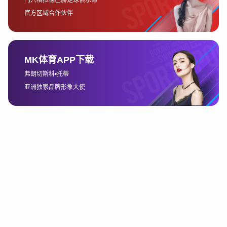
最后，龙珠体育还在运动装备的研发上持续创新。公司投入大
量资源进行科技研发，推出了多款高科技运动产品，提升了运
动员的竞技表现。例如，智能运动手表、运动护具等创新产
品，不仅帮助运动员提升竞技状态，也为普通运动爱好者提供
了更加科学的运动保障。
2、龙珠体育推动全民健身的创新举
措
全民健身作为国家发展的重要目标，受到了越来越多人的关
注。龙珠体育通过一系列创新的举措，积极推动全民健身理念
的普及，特别是在普通民众的体育参与度上，做出了诸多努
力。
首先，龙珠体育开创了“全民参与、普及运动”的模式。在全国
范围内，龙珠体育举办了许多适合大众参与的体育活动，如社
区运动会、健身挑战赛等，鼓励人们通过参加这些活动来提高
自身的健康水平。通过这种方式，龙珠体育不仅增强了公众对
体育的兴趣，也促进了运动与日常生活的融合。