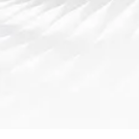
为用户带来了前所未有的全新体验。
总之，悦盈体育凭借其在数字化时代的技术优势，成功打造了
一个与时俱进的体育娱乐模式。在未来，随着技术的不断进
步，悦盈体育将继续推动体育娱乐行业的数字化转型，打造更
多创新性的娱乐体验，满足用户不断变化的需求，成为行业中
的领跑者。
好运来体育助力全民健身打造健康生活新方式，开启运动新时
代
杏运体育助力全民健身打造智能化运动新体验推动健康生活方
式升级