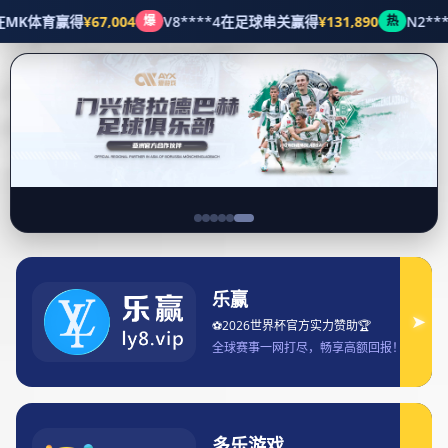
体育中心
首页
体育中心
悦盈体育引领数字化时代体育娱乐创新 打造全新体验模式
留言
First name