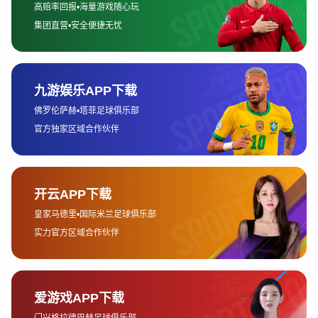
介绍其赛事信息全面覆盖的特点，其次阐述数据分析与智能推
荐功能，再探讨战术解读与专业评测，最后展示社交互动与社
区支持的价值。通过本文，球迷能够全面理解如何利用喜彩体
育赛事攻略高效获取信息、提升观赛乐趣，并在预测与竞猜中
获得更科学的依据，为日常体育娱乐注入更多乐趣和专业价
值。
1、赛事信息全面覆盖
喜彩体育全新赛事攻略的首要优势在于其覆盖范围极为广泛。
不论是足球、篮球、网球还是电竞赛事，平台都能提供实时赛
程、比赛地点、参赛队伍以及比赛时间的详细信息。对于球迷
而言，这意味着无需切换多个信息源，即可获得一站式赛事资
讯。
平台在赛事信息更新上具备极高的实时性。无论比赛是否发生
意外情况，比分变化或赛程调整，喜彩体育都会第一时间进行
更新，保证球迷获取到最新最准确的比赛动态。这种高频率的
信息刷新能力，使得球迷在观赛和竞猜时都能做出更及时的判
断。