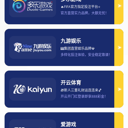
E-mail
Message
Send message