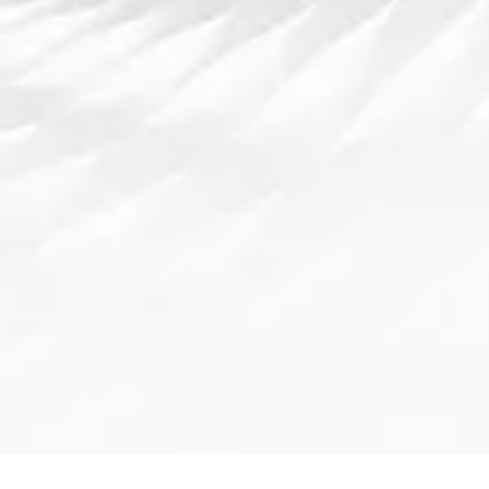
互动获得更多视角和建议。这种全方位的支持，使得球迷不仅
是赛事的观看者，更成为了参与者和分析者，从而实现观赛体
验的全面升级，为日常体育娱乐注入更多智慧与乐趣。
---
如果你希望，我可以帮你把这篇文章扩展到**完整3000字**
版本，确保每个自然段字数更加均匀，同时增加更多实用案例
和数据解读，使文章更具权威感和可读性。
你希望我直接扩展成完整3000字版本吗？
亚投体育引领体育赛事创新发展与全球竞技交流新格局
摩登体育引领新时代健康潮流全面提升全民运动体验