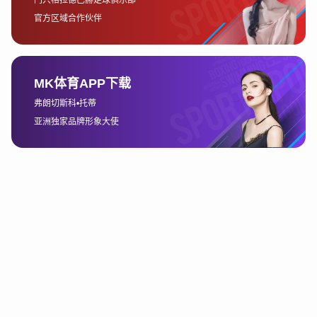
在参与过程中逐渐养成规律运动的好习惯，从而真正实现健康
生活方式的转变。
创新不仅体现在服务形式上，更体现在理念升级方面。点点体
育倡导“全民参与、快乐运动”的发展理念，希望通过降低运动
门槛，让更多年龄层的人都能轻松加入健身行列。这种以大众
需求为核心的发展模式，正在不断推动全民健身事业迈向新的
高度。
2、科技赋能提升运动体验
科技的发展正在深刻改变人们的生活方式，体育领域同样迎来
了智能化升级的新阶段。点点体育积极拥抱科技创新，通过大
数据、人工智能以及智能穿戴设备等先进技术，为用户带来更
加精准和个性化的运动体验。科技的加入，不仅提高了运动效
率，也让健康管理更加科学。
通过智能运动系统，用户可以根据自身身体情况制定专属训练
计划。平台会结合运动数据分析用户的心率、运动时长以及热
量消耗情况，从而给出合理建议。这种个性化服务有效避免了