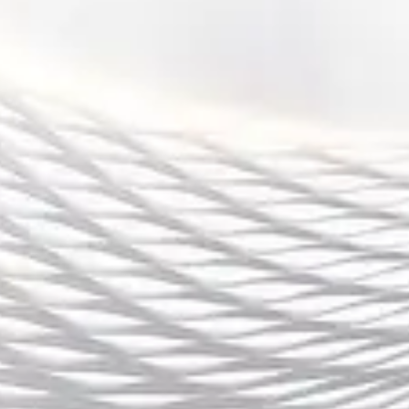
为了增强用户之间的联系，点点体育积极组织社区运动活动。
例如城市跑步活动、亲子运动会以及篮球友谊赛等，都受到了
广大群众的欢迎。这些活动不仅丰富了人们的业余生活，也增
强了社区凝聚力，让运动成为连接人与人之间的重要纽带。
对于青少年群体而言，点点体育更加注重兴趣培养和体育教
育。通过趣味运动课程和团队竞技活动，许多孩子逐渐建立起
良好的运动意识。这不仅有助于增强身体素质，也能够培养坚