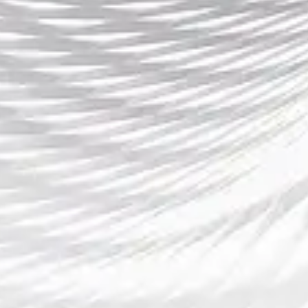
强意志和团队协作精神，为未来成长奠定坚实基础。
与此同时，点点体育还特别关注中老年人群体的健身需求。平
台推出适合中老年人的健康课程和慢节奏运动项目，帮助他们
改善身体状态，提高生活质量。这样的全民覆盖模式，真正体
现了体育惠及大众的发展理念，也让更多人感受到运动带来的
健康与快乐。
4、健康理念引领生活升级
在现代社会，人们对于健康的理解已经不仅仅停留在身体层
面，而是更加关注身心平衡和生活品质。点点体育通过持续传
播健康生活理念，积极倡导科学运动、合理饮食以及积极心态
相结合的生活方式，推动大众实现全面健康发展。
通过大量健康知识宣传和运动指导内容，点点体育帮助用户树
立正确的健康观念。很多人过去缺乏系统运动意识，对健康管
理了解有限，而点点体育通过专业化内容输出，让更多人认识
到长期坚持运动的重要意义，从而主动改变生活习惯。
除了关注身体健康，点点体育还强调运动对于心理状态的积极