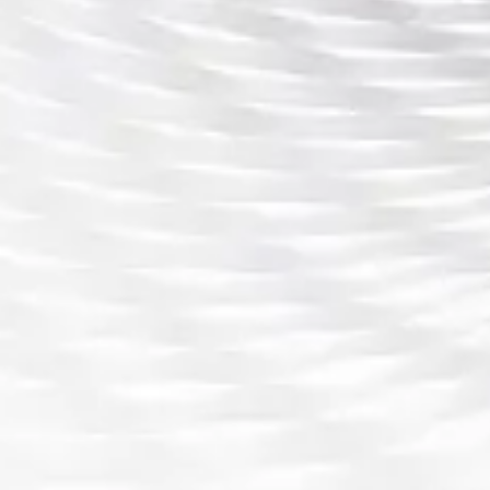
找到我们:
P: 13594780319