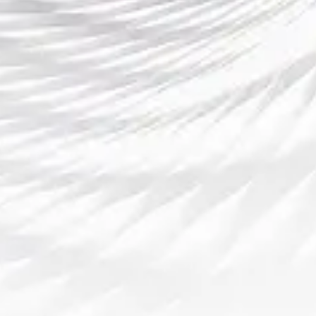
地址:
福泉市沈狡星域85号