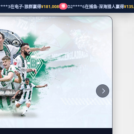
心
公司服务
交流天博体育平台
与未来趋势深度分析等