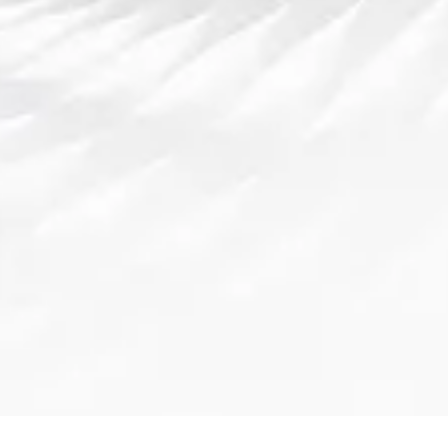
找到我们:
P: 13594780319
地址:
福泉市沈狡星域85号
©
2026
- All Rights Reserved
天博热门赛事
.