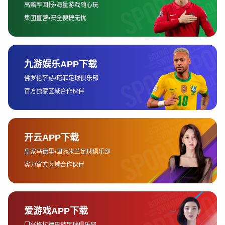
从十六强整体情况来看，本届世界杯的伤停分布呈现出“前场
集中、后场分散”的特点。多数球队的伤病集中在边锋、中前
卫等高消耗位置，这也反映出现代足球高强度逼抢体系下的普
遍风险。部分球队甚至在小组赛阶段就已折损关键轮换球员，
使得淘汰赛阶段的排兵布阵更加谨慎。
在官方伤停名单中，不少球队出现“一主力+多轮换”的组合伤
缺情况，这对整体体系稳定性构成挑战。尤其是依赖边路推进
与快速反击的队伍，一旦边路核心缺阵，整体攻防转换效率明
显下降，球队不得不调整为更保守的中路推进模式。
此外，门将与中卫位置的伤病虽然数量较少，但影响极为关
键。一旦防线核心缺阵，球队往往需要临时启用替补组合，这
种默契不足的隐患在淘汰赛阶段被进一步放大，成为影响胜负
的重要潜在变量。
二、核心球星伤情
在十六强球队中，多名核心球星的伤情成为外界关注焦点。一
些球队的进攻核心在小组赛末段出现肌肉疲劳或旧伤复发情