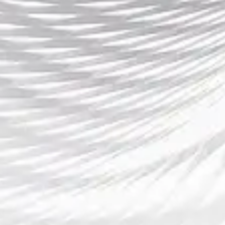
争力。
从长远来看，伤停因素将持续影响淘汰赛走势，替补深度与医
疗恢复能力的重要性进一步凸显。能够在人员不整情况下保持
稳定发挥的球队，更有可能在本届
entity["sports_event","FIFA World Cup","国际足联世界杯
足球赛"]中走得更远，最终问鼎冠军。
围绕PA视讯打造全新线上娱乐体验与多元功能深度解析指南推
荐版
世界杯小组赛独赢视角解析各组对决胜负走势与热门球队前瞻
深度解读