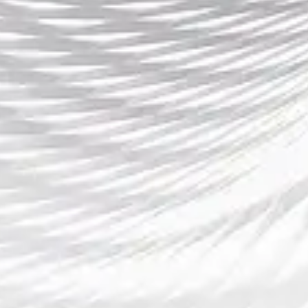
赛中的关键进球、精彩扑救、经典配合以及激烈对抗，观众能
够快速回顾整场比赛精华，即使错过直播，也能够充分感受比
赛带来的激情与震撼。
国际友谊赛还促进了不同国家球迷之间的交流互动。大家围绕
比赛分享观点、讨论战术、分析球员表现，在共同热爱足球的
基础上建立友谊，使足球真正成为连接不同文化、不同国家的
重要桥梁，充分体现体育运动超越竞技本身的人文价值。