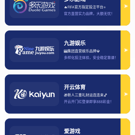
First name
E-mail
Message
Send message