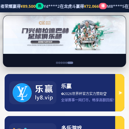
体育中心
首页
体育中心
国际友谊赛激情对决热门精彩瞬间全景集锦盘点球迷不容错过
内容
留言