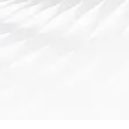
总结：
国际友谊赛不仅是各支国家队调整阵容、磨练技战术的重要舞
台，更是一场属于全球球迷的足球盛宴。从激情四射的经典对
决，到球星闪耀的高光时刻，再到不断创新发展的现代战术，
以及日益丰富的观赛体验，每一个精彩瞬间都记录着足球运动
不断发展的精彩历程。比赛虽然没有正式赛事那样沉重的成绩
压力，却因此展现出更加开放、更具创造力的竞技魅力。
对于广大球迷而言，国际友谊赛不仅能够提前欣赏世界强队之
间的精彩碰撞，更能够见证未来足球新星的成长轨迹，感受不
同足球文化之间的交流融合。每一次激情对决、每一个经典瞬
间、每一段难忘回忆，都共同构成了国际友谊赛独特而迷人的
魅力，也让足球这项世界第一运动持续焕发无限活力，为全球
观众带来源源不断的精彩与感动。
:::