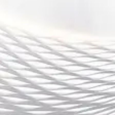
成多点进攻，使整体战术更加立体，充分体现现代足球整体协
同发展的趋势。
防守体系同样不断升级。从整体区域联防到快速回撤保护，再
到高效协防补位，各支球队都在不断提升整体防守质量。优秀
的防守不仅能够限制对手发挥，也为快速反击创造更多机会，
使比赛攻守更加均衡精彩。
四、球迷共享足球盛宴
国际友谊赛不仅属于球员，同样属于全球广大球迷。无论比赛
在世界哪个角落举行，现场观众热情高涨，助威歌声、掌声与
欢呼声交织在一起，共同营造出浓厚的足球氛围，让比赛更加
充满感染力。
随着媒体传播方式不断升级，球迷能够通过电视直播、网络平
台以及移动终端第一时间观看比赛精彩画面。高清直播、多机
位回放以及专业赛事分析，让观赛体验更加丰富，也进一步拉
近了球迷与比赛之间的距离。
赛后精彩集锦成为广大球迷回味经典的重要方式。通过浓缩比