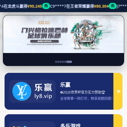
足球赛事
首页
足球赛事
乐鱼体育官网全面解析最新体育赛事资讯与在线娱乐体验平台
介绍版
留言