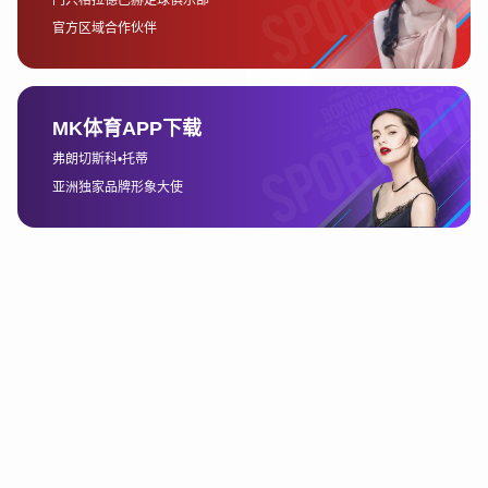
在功能结构设计中，平台通常将直播互动、娱乐内容分发以及
用户社交模块进行融合，使用户在同一环境中即可完成多种行
为，减少平台切换带来的体验断裂。
同时，功能扩展性也是其重点方向，通过模块化架构设计，使
新功能可以快速接入系统，从而保持平台在不同阶段的持续更
新能力与适应能力。
三、技术安全支撑
技术安全体系是线上娱乐平台稳定运行的核心保障。
entity["company","PA视讯","online entertainment
platform"]在系统架构中引入多层加密机制，以确保用户数据
在传输与存储过程中的安全性与完整性。
在运行稳定性方面，平台通过分布式服务器与负载均衡技术，
有效降低高并发访问情况下的系统压力，从而保障用户在高峰
期仍能获得流畅体验。
此外，风险控制机制也是技术体系的重要组成部分，通过实时