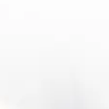
监测与异常行为识别系统，对潜在风险进行动态预警与处理，
从而提升整体系统的安全等级。
四、内容生态构建
内容生态的丰富程度直接影响平台的长期吸引力。
entity["company","PA视讯","online entertainment
platform"]通过持续扩展内容类型，构建多层次、多维度的线
上娱乐体系，以满足不同用户群体的多样化需求。
在内容更新机制上，平台保持高频迭代，通过不断引入新的互
动形式与娱乐元素，使整体内容体系始终保持新鲜感与活力。