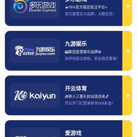
First name
E-mail
Message
Send message