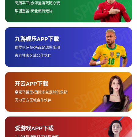
在整体线上娱乐体系中，体验设计是决定用户留存与活跃度的
关键环节。entity["company","PA视讯","online
entertainment platform"]通过优化界面结构与交互逻辑，使
用户能够在更短时间内完成信息获取与功能切换，从而提升整
体使用效率。
在视觉呈现方面，平台强调简洁化与层次化设计，通过合理的
色彩搭配与模块布局，降低信息密度带来的认知负担，使用户
在浏览过程中获得更舒适的沉浸式体验。
此外，平台在操作路径上进行精细化设计，通过减少冗余步骤
与优化导航逻辑，使不同使用习惯的用户都能快速上手，从而
在体验层面形成稳定且一致的使用感受。
二、功能多元整合
功能整合是entity["company","PA视讯","online
entertainment platform"]构建综合线上娱乐生态的重要基
础，通过将多种娱乐模块进行统一管理，实现不同功能之间的
高效联动与资源共享。
天博体育