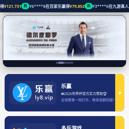
足球赛事
首页
足球赛事
加拿大英超伤病情况分析与最新动态全景观察深度报道赛季前
瞻汇总解读
留言