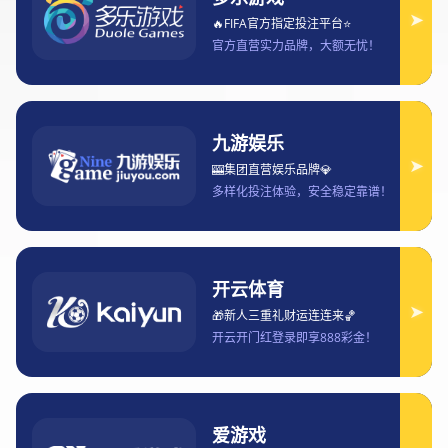
First name
E-mail
Message
Send message