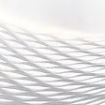
球队在多线作战中的稳定性，尤其是在欧战与联赛同步推进的
情况下更为关键。
中下游球队则更依赖主力阵容健康状况，一旦出现集中伤病
潮，其积分获取能力将明显下降，从而加剧保级竞争的不确定
性。