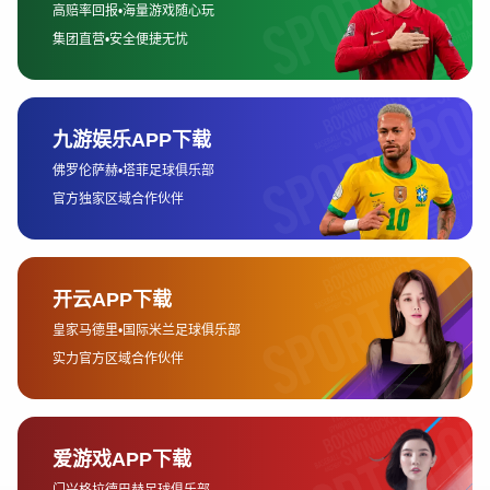
间接映射与发展机遇。
1 伤病整体态势
在现代英超的高强度比赛环境中，伤病已经从偶发问题逐渐演
变为影响赛季走势的重要变量。比赛节奏加快、对抗密度提升
以及赛程密集化，使得肌肉损伤与疲劳性伤病呈现明显上升趋
势，各俱乐部医疗团队面临前所未有的压力。
从赛季分布来看，冬季与欧战叠加阶段通常是伤病高发期，球
员在短时间内连续作战，恢复周期被压缩，导致轻伤反复或转
化为长期伤停的情况不断增加，这直接影响球队阵容稳定性。
此外，核心球员的伤病往往会引发战术体系的连锁反应，一旦
关键位置出现缺阵，不仅影响比赛结果，还可能迫使主教练调
整整个攻防结构，使球队表现出现阶段性波动。
值得注意的是，英超俱乐部在伤病管理上逐渐形成分层体系，
从预防训练到赛后恢复均高度专业化，但不可控的比赛强度依
然使伤病问题成为无法完全消除的长期挑战。
2 医疗科技介入