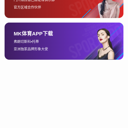
随着运动科学的发展，现代足球医疗体系已经从传统治疗模式
转向数据驱动与精准管理并重的新阶段。GPS追踪系统、生理
负荷监测以及AI分析工具被广泛应用于训练与比赛之中。
俱乐部通过实时监测球员跑动距离、冲刺次数与心率变化，能
够提前识别潜在疲劳风险，从而在训练计划中进行动态调整，
以降低肌肉损伤发生概率。
康复领域同样取得显著进步，低温疗法、超声波修复以及个性
化力量训练方案被系统化整合，使球员从伤病中恢复的周期明
显缩短，同时降低复发风险。
然而，技术手段并不能完全替代竞技本身的不确定性，在高压
比赛环境中，临场碰撞与突发动作仍然是导致急性伤病的主要
原因，这也是医疗科技持续优化的重点方向。
3 加拿大联动观察
从加拿大足球视角来看，英超伤病与球员发展之间存在间接但
重要的联系。加拿大国家队球员在欧洲顶级联赛中的出场情