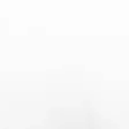
况，往往受到身体状态与伤病恢复周期的显著影响。
例如部分效力于欧洲五大联赛体系的加拿大球员，在赛季密集
阶段容易面临俱乐部与国家队双重负荷，这种跨赛事压力增加
了伤病风险，也影响其国际比赛表现稳定性。
天博赛事投注
加拿大国内足球体系正在逐步加强与欧洲医疗与训练理念的接
轨，通过引入运动科学团队与康复模型，试图缩小与英超等顶
级联赛之间的体系差距。
与此同时，加拿大球员在英超体系中的成长路径也为本国青训
提供参考样本，使伤病管理意识与科学训练理念逐渐成为青少
年培养的重要组成部分。
4 赛季格局前瞻
从赛季前瞻角度来看，伤病情况将继续成为影响争冠与保级格
局的重要变量，阵容深度较强的球队在长期赛季中往往更具优
势。
在争冠集团中，如何合理分配核心球员出场时间，将直接决定