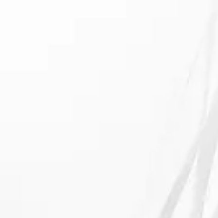
俱乐部合作，引入高质量赛事资源。同时，平台还积极扶持
自我的舞台。这种开放式生态促进了体育文化的传播与发
信息转化为直观图表，帮助用户更好地理解赛事进程。这种
户对赛事的参与感与理解深度。
新
容创新方面的投入。通过不断引入前沿科技，平台将进一步
地位。这种持续创新的战略，为平台发展注入了源源不断的
，与更多海外体育机构建立合作关系。通过跨区域资源整
提升。这一战略有助于推动体育文化的跨国交流。
益体育项目，推动全民健身理念的普及。通过将商业价值与
康与可持续的发展模式。