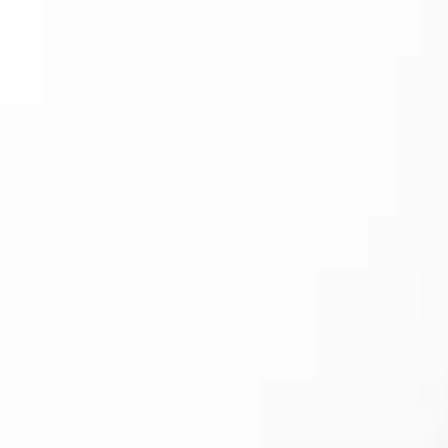
用户可以在观看赛事的同时进行实时评论、分享观点，甚至
式增强了用户之间的联系，营造出活跃的社区氛围。
过不断收集用户意见并进行优化调整，平台能够快速响应市
得平台始终保持活力与竞争力。
建
多样的竞技生态。从传统体育项目到新兴电子竞技，平台涵
需求。这种多元化布局为平台带来了更多流量与关注。