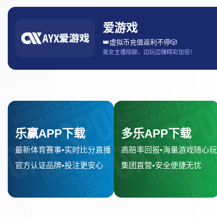
S
e
n
d
m
e
s
s
a
g
e
Send message