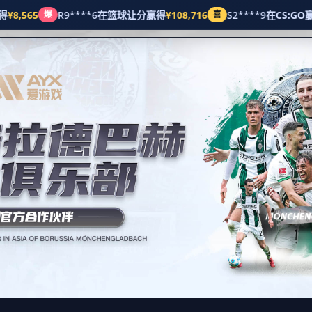
发现天博体育
足球赛事
体育中
足球赛事
球赛事
皇冠体育引领新时代竞技潮流打造全方