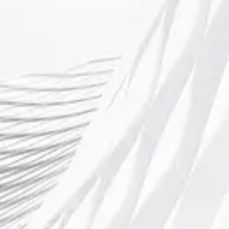
的用户体验、多元的赛事生态以及清晰的发展战略，成功打
。其在多个维度的持续创新，不仅推动了体育产业的升级，
化，皇冠体育有望在更广阔的舞台上展现其独特价值。通过
业发展方向，成为连接用户与体育世界的重要桥梁。
数据分析