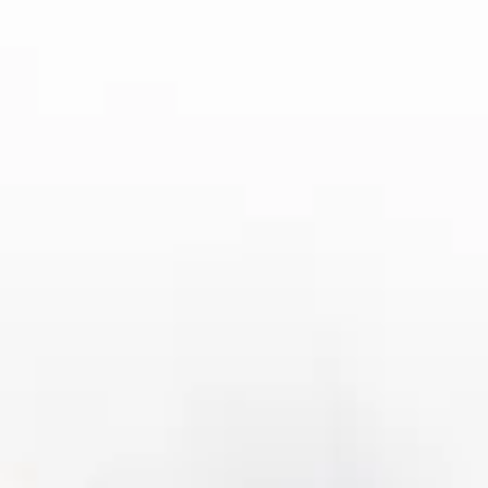
老将的稳定发挥同样不可忽视，他们凭借丰富经验在关键时刻
做出正确判断，为球队提供重要支持。这种新老结合的阵容结
构，使球队整体实力更加均衡。
球员之间的竞争也愈发激烈，个人荣誉与团队成绩相互交织，
推动整个赛季不断向更高水平发展。
4、战术体系全面升级
在战术层面，BBV体育新赛季呈现出更加多样化的发展趋势。
球队不再依赖单一战术体系，而是根据对手特点灵活调整策
略，提升整体应变能力。
数据分析技术的引入，使得教练团队在制定战术时更加精准。
通过对比赛数据的深度挖掘，球队能够更好地发现对手弱点并
加以利用。
攻防转换速度的提升，是本赛季的一大亮点。快速反击与高位
压迫成为主流战术，比赛节奏明显加快，观赏性大幅提升。
此外，团队协作的重要性愈发突出。个人能力虽然关键，但只
有在整体体系中发挥作用，才能真正转化为胜利成果。