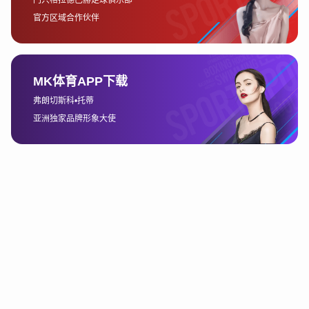
走势，也成为赛季的重要转折点。
在强强对话中，战术博弈尤为突出。双方在攻防转换节奏上的
调整，以及关键时刻的临场应变，往往成为胜负分水岭。一些
比赛中出现的“最后一分钟奇迹”，更是将比赛悬念推向极致。
同时，弱队挑战强队的比赛也屡屡爆出冷门。这些比赛体现出
竞技体育的不确定性，也反映出整体实力差距正在缩小。
通过对这些关键赛事的分析，可以看出新赛季的比赛不仅注重
结果，更强调过程的精彩程度，每一场比赛都可能成为经典。
3、明星球员高光表现
球员个人表现依旧是赛季的重要看点之一。多位明星球员在关
键时刻挺身而出，用出色的发挥带领球队走向胜利，他们的表
现成为比赛中最耀眼的亮点。
与此同时，新生代球员的崛起也为赛季注入新鲜血液。这些年
轻球员在高强度对抗中展现出不俗的技术与心理素质，逐渐成
长为球队核心力量。