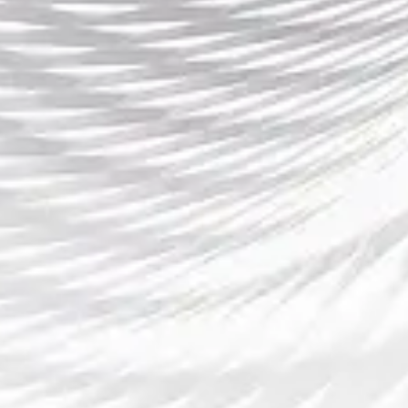
未来，随着技术进步与竞技理念的不断更新，BBV体育有望继
续引领赛事发展潮流。新赛季不仅是一次竞技较量，更是体育
精神与时代发展的集中体现，为观众留下了难以忘怀的经典记
忆。
皇冠体育引领新时代竞技潮流打造全方位运动体验新平台
TOP1体育全面解析最新赛事动态与明星球员表现深度报道
找到我们:
P: 13594780319